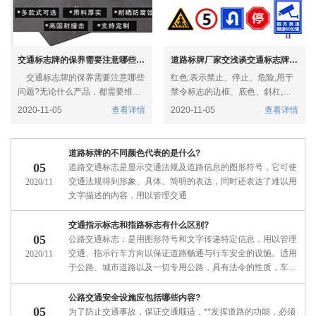
交通标志牌的保养需要注意哪些问题?
道路标牌厂家交浅谈交通标志牌颜色的基本含义
交通标志牌的保养需要注意哪些
红色:表示禁止、停止、危险,用于
问题?无论什么产品，都需要维
禁令标志的边框、底色、斜杠,也
护，通过交通标志牌厂家的指导维
用于叉形符号和斜杠符号、警告性
2020-11-05
查看详情
2020-11-05
查看详情
护可以起到延长使用寿命的作用。
线形诱导的底色等。
经常出现光标志
道路标牌的不同颜色代表的是什么?
05
道路交通标志是显示交通法规及道路信息的图形符号，它可使
交通法规得到形象、具体、简明的表达，同时还表达了难以用
2020/11
文字描述的内容，用以管理交通
交通指示标志和指路标志有什么区别?
05
公路交通标志：是用图形符号和文字传递特定信息，用以管理
交通、指示行车方向以保证道路畅通与行车安全的设施。适用
2020/11
于公路、城市道路以及一切专用公路，具有法令的性质，车
辆、行人都必须遵守
公路交通安全设施应包括哪些内容?
05
为了防止交通事故，保证交通顺适，**发挥道路的功能，必须