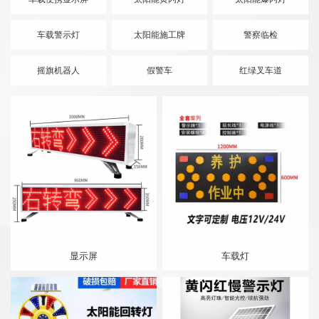
车载警示灯
太阳能施工牌
警察临检
摇旗机器人
假警车
红绿叉车道
显示屏
车载灯