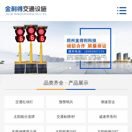
品类齐全 · 产品展示
交通红绿灯
预警哨兵
测速雷达
太阳能分道牌
交通标牌/杆
减速带系列
车载便携显示屏
太阳能黄闪灯
太阳能爆闪灯